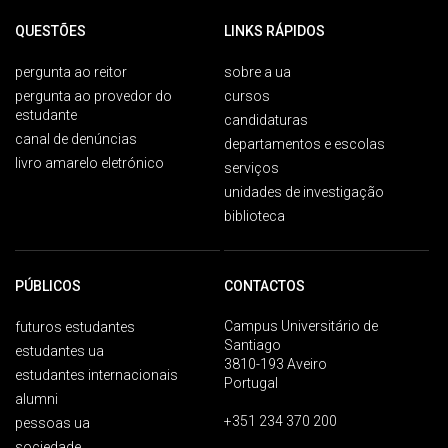
QUESTÕES
LINKS RÁPIDOS
pergunta ao reitor
sobre a ua
pergunta ao provedor do
cursos
estudante
candidaturas
canal de denúncias
departamentos e escolas
livro amarelo eletrónico
serviços
unidades de investigação
biblioteca
PÚBLICOS
CONTACTOS
Campus Universitário de
futuros estudantes
Santiago
estudantes ua
3810-193 Aveiro
estudantes internacionais
Portugal
alumni
+351 234 370 200
pessoas ua
sociedade