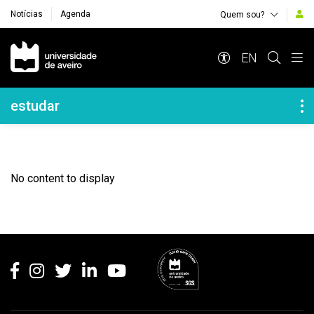
Notícias
Agenda
Quem sou?
Navegação Principal
EN
Navegação Lateral
estudar
No content to display
Rodapé