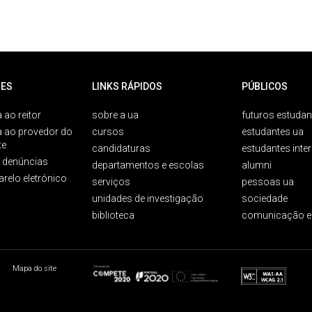
ES
LINKS RÁPIDOS
PÚBLICOS
 ao reitor
sobre a ua
futuros estudan
a ao provedor do
cursos
estudantes ua
te
candidaturas
estudantes inte
e denúncias
departamentos e escolas
alumni
arelo eletrónico
serviços
pessoas ua
unidades de investigação
sociedade
biblioteca
comunicação e
Mapa do site