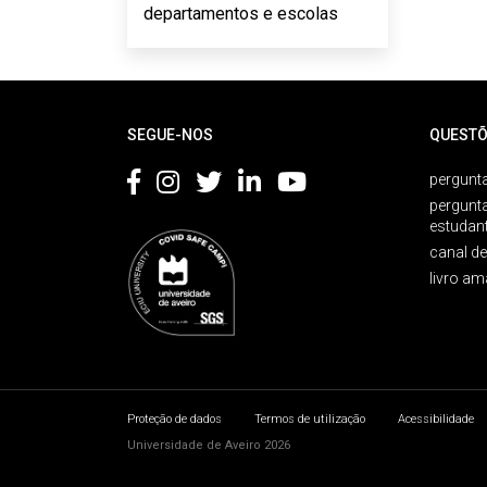
departamentos e escolas
Rodapé
SEGUE-NOS
QUESTÕ
pergunta
pergunt
estudan
canal d
livro am
Proteção de dados
Termos de utilização
Acessibilidade
Universidade de Aveiro 2026