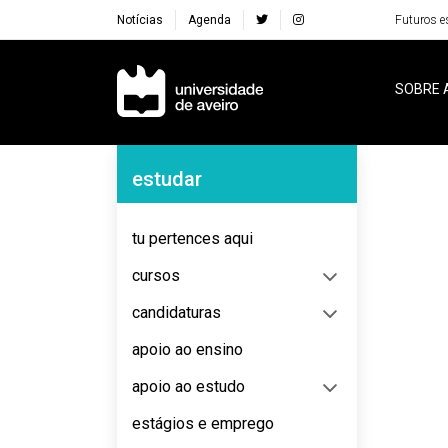
Notícias
Agenda
Futuros e
Navegação Principal
SOBRE 
Navegação Lateral
estudar
No content to display
tu pertences aqui
cursos
candidaturas
apoio ao ensino
apoio ao estudo
estágios e emprego