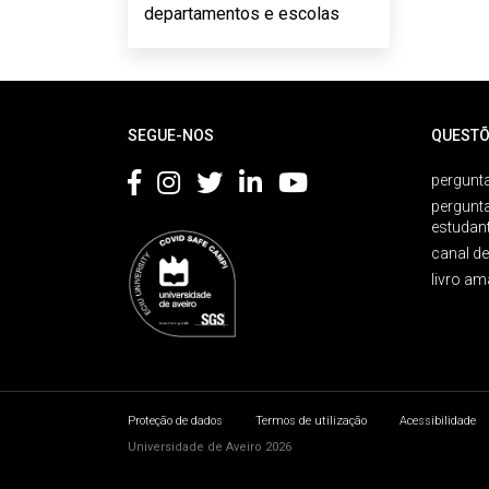
departamentos e escolas
Rodapé
SEGUE-NOS
QUESTÕ
pergunta
pergunt
estudan
canal d
livro am
Proteção de dados
Termos de utilização
Acessibilidade
Universidade de Aveiro 2026