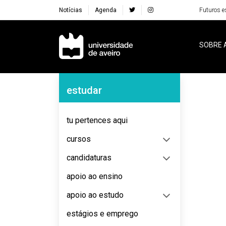
Notícias
Agenda
Futuros e
Navegação Principal
SOBRE 
Navegação Lateral
estudar
No content to display
tu pertences aqui
cursos
candidaturas
apoio ao ensino
apoio ao estudo
estágios e emprego