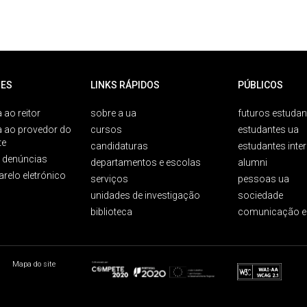
ES
LINKS RÁPIDOS
PÚBLICOS
 ao reitor
sobre a ua
futuros estudan
a ao provedor do
cursos
estudantes ua
te
candidaturas
estudantes inte
e denúncias
departamentos e escolas
alumni
arelo eletrónico
serviços
pessoas ua
unidades de investigação
sociedade
biblioteca
comunicação e
Mapa do site