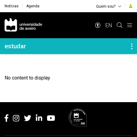
Notícias
Agenda
Quem sou?
Navegação Principal
EN
Navegação Lateral
estudar
No content to display
Rodapé