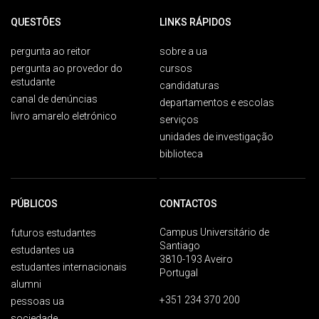
QUESTÕES
LINKS RÁPIDOS
pergunta ao reitor
sobre a ua
pergunta ao provedor do
cursos
estudante
candidaturas
canal de denúncias
departamentos e escolas
livro amarelo eletrónico
serviços
unidades de investigação
biblioteca
PÚBLICOS
CONTACTOS
Campus Universitário de
futuros estudantes
Santiago
estudantes ua
3810-193 Aveiro
estudantes internacionais
Portugal
alumni
+351 234 370 200
pessoas ua
sociedade