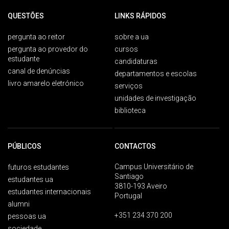
QUESTÕES
LINKS RÁPIDOS
pergunta ao reitor
sobre a ua
pergunta ao provedor do
cursos
estudante
candidaturas
canal de denúncias
departamentos e escolas
livro amarelo eletrónico
serviços
unidades de investigação
biblioteca
PÚBLICOS
CONTACTOS
Campus Universitário de
futuros estudantes
Santiago
estudantes ua
3810-193 Aveiro
estudantes internacionais
Portugal
alumni
+351 234 370 200
pessoas ua
sociedade