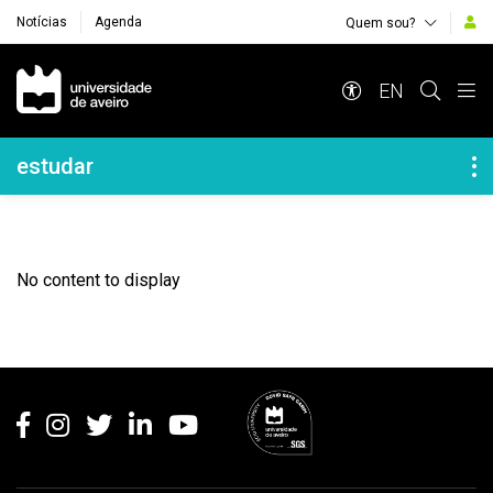
Notícias
Agenda
Quem sou?
Navegação Principal
EN
Navegação Lateral
estudar
No content to display
Rodapé