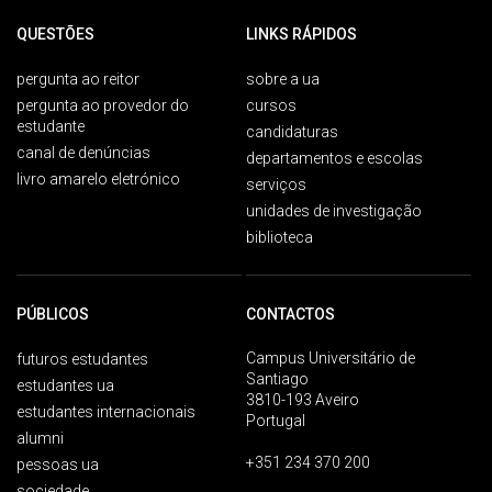
QUESTÕES
LINKS RÁPIDOS
pergunta ao reitor
sobre a ua
pergunta ao provedor do
cursos
estudante
candidaturas
canal de denúncias
departamentos e escolas
livro amarelo eletrónico
serviços
unidades de investigação
biblioteca
PÚBLICOS
CONTACTOS
Campus Universitário de
futuros estudantes
Santiago
estudantes ua
3810-193 Aveiro
estudantes internacionais
Portugal
alumni
+351 234 370 200
pessoas ua
sociedade