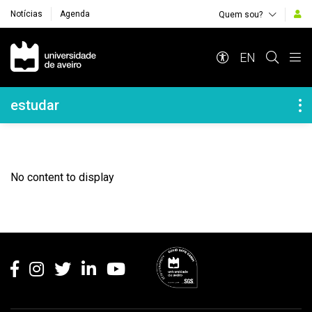
Notícias
Agenda
Quem sou?
Navegação Principal
EN
Navegação Lateral
estudar
No content to display
Rodapé