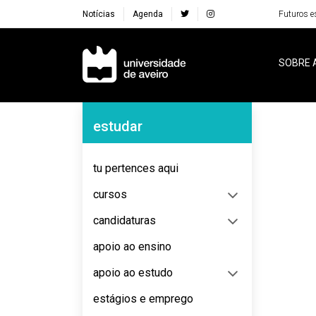
Notícias
Agenda
Futuros e
Navegação Principal
SOBRE 
Navegação Lateral
estudar
No content to display
tu pertences aqui
cursos
candidaturas
apoio ao ensino
apoio ao estudo
estágios e emprego