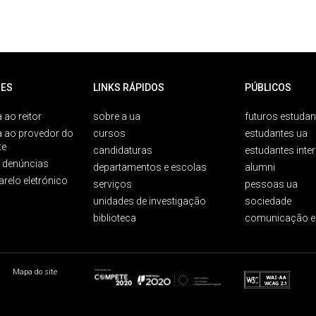
ES
LINKS RÁPIDOS
PÚBLICOS
 ao reitor
sobre a ua
futuros estudan
a ao provedor do
cursos
estudantes ua
te
candidaturas
estudantes inte
e denúncias
departamentos e escolas
alumni
arelo eletrónico
serviços
pessoas ua
unidades de investigação
sociedade
biblioteca
comunicação e
Mapa do site