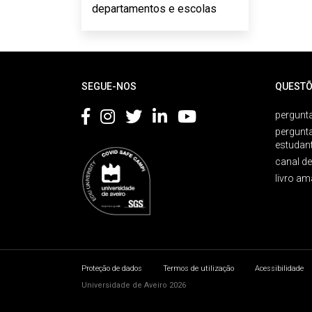
departamentos e escolas
Rodapé
SEGUE-NOS
QUESTÕ
pergunta
pergunt
estudan
canal d
livro am
Proteção de dados
Termos de utilização
Acessibilidade
Universidade de Aveiro 2026