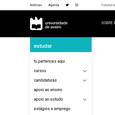
Notícias
Agenda
Futuros e
Navegação Principal
SOBRE 
Navegação Lateral
estudar
No content to display
tu pertences aqui
cursos
candidaturas
apoio ao ensino
apoio ao estudo
estágios e emprego