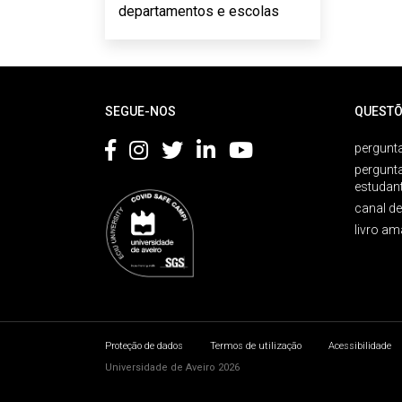
departamentos e escolas
Rodapé
SEGUE-NOS
QUESTÕ
pergunta
pergunt
estudan
canal d
livro am
Proteção de dados
Termos de utilização
Acessibilidade
Universidade de Aveiro 2026