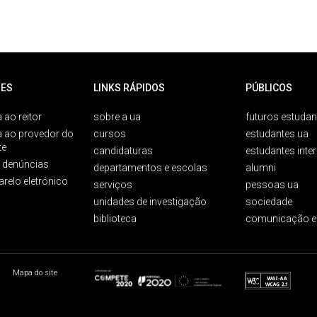
ES
LINKS RÁPIDOS
PÚBLICOS
 ao reitor
sobre a ua
futuros estudan
a ao provedor do
cursos
estudantes ua
te
candidaturas
estudantes inte
e denúncias
departamentos e escolas
alumni
arelo eletrónico
serviços
pessoas ua
unidades de investigação
sociedade
biblioteca
comunicação e
Mapa do site