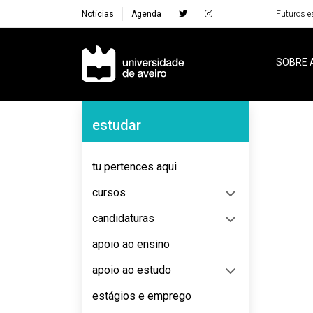
Notícias
Agenda
Futuros e
Navegação Principal
SOBRE 
Navegação Lateral
estudar
No content to display
tu pertences aqui
cursos
candidaturas
apoio ao ensino
apoio ao estudo
estágios e emprego