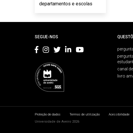
departamentos e escolas
Rodapé
SEGUE-NOS
QUESTÕ
pergunta
pergunt
estudan
canal d
livro am
Proteção de dados
Termos de utilização
Acessibilidade
Universidade de Aveiro 2026