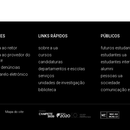
ES
LINKS RÁPIDOS
PÚBLICOS
 ao reitor
sobre a ua
futuros estudan
a ao provedor do
cursos
estudantes ua
te
candidaturas
estudantes inte
e denúncias
departamentos e escolas
alumni
arelo eletrónico
serviços
pessoas ua
unidades de investigação
sociedade
biblioteca
comunicação e
Mapa do site