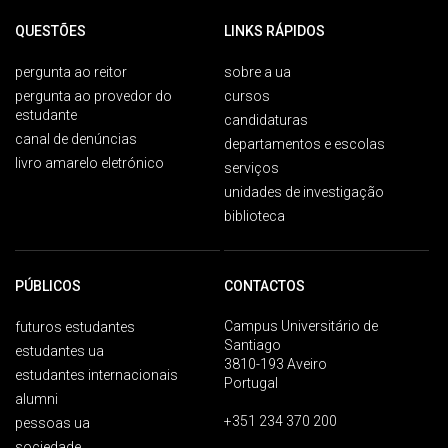
QUESTÕES
LINKS RÁPIDOS
pergunta ao reitor
sobre a ua
pergunta ao provedor do
cursos
estudante
candidaturas
canal de denúncias
departamentos e escolas
livro amarelo eletrónico
serviços
unidades de investigação
biblioteca
PÚBLICOS
CONTACTOS
Campus Universitário de
futuros estudantes
Santiago
estudantes ua
3810-193 Aveiro
estudantes internacionais
Portugal
alumni
+351 234 370 200
pessoas ua
sociedade