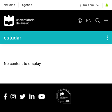
Notícias
Agenda
Quem sou?
Navegação Principal
EN
Navegação Lateral
estudar
No content to display
Rodapé