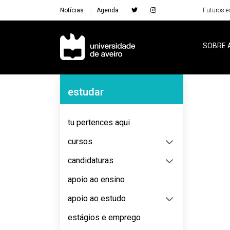
Notícias
Agenda
Futuros e
Navegação Principal
SOBRE 
Navegação Lateral
estudar
No content to display
tu pertences aqui
cursos
candidaturas
apoio ao ensino
apoio ao estudo
estágios e emprego