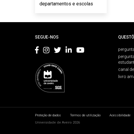
departamentos e escolas
Rodapé
SEGUE-NOS
QUESTÕ
pergunta
pergunt
estudan
canal d
livro am
Proteção de dados
Termos de utilização
Acessibilidade
Universidade de Aveiro 2026