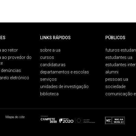
ES
LINKS RÁPIDOS
PÚBLICOS
 ao reitor
sobre a ua
futuros estudan
a ao provedor do
cursos
estudantes ua
te
candidaturas
estudantes inte
e denúncias
departamentos e escolas
alumni
arelo eletrónico
serviços
pessoas ua
unidades de investigação
sociedade
biblioteca
comunicação e
Mapa do site