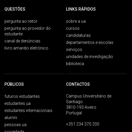
QUESTÕES
LINKS RÁPIDOS
pergunta ao reitor
sobre a ua
pergunta ao provedor do
cursos
estudante
candidaturas
canal de denúncias
departamentos e escolas
livro amarelo eletrónico
serviços
unidades de investigação
biblioteca
PÚBLICOS
CONTACTOS
Campus Universitário de
futuros estudantes
Santiago
estudantes ua
3810-193 Aveiro
estudantes internacionais
Portugal
alumni
+351 234 370 200
pessoas ua
sociedade