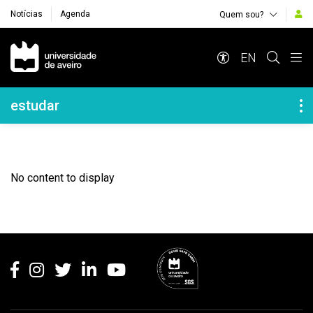
Notícias
Agenda
Quem sou?
Navegação Principal
EN
Navegação Lateral
estudar
No content to display
Rodapé