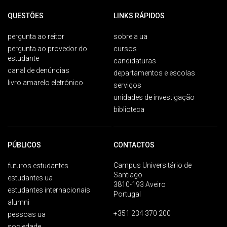
QUESTÕES
LINKS RÁPIDOS
pergunta ao reitor
sobre a ua
pergunta ao provedor do
cursos
estudante
candidaturas
canal de denúncias
departamentos e escolas
livro amarelo eletrónico
serviços
unidades de investigação
biblioteca
PÚBLICOS
CONTACTOS
Campus Universitário de
futuros estudantes
Santiago
estudantes ua
3810-193 Aveiro
estudantes internacionais
Portugal
alumni
+351 234 370 200
pessoas ua
sociedade