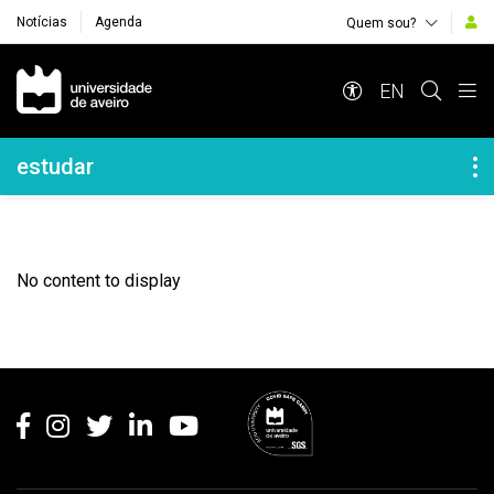
Notícias
Agenda
Quem sou?
Navegação Principal
EN
Navegação Lateral
estudar
No content to display
Rodapé