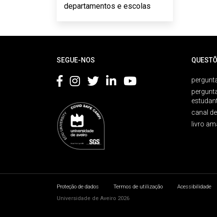
departamentos e escolas
Rodapé
SEGUE-NOS
QUESTÕ
pergunta
pergunt
estudan
canal d
livro am
Proteção de dados
Termos de utilização
Acessibilidade
Universidade de Aveiro 2026