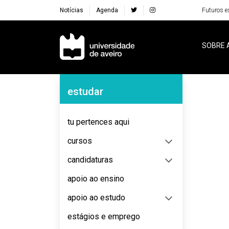
Notícias
Agenda
Futuros e
Navegação Principal
SOBRE 
Navegação Lateral
estudar
No content to display
tu pertences aqui
cursos
candidaturas
apoio ao ensino
apoio ao estudo
estágios e emprego