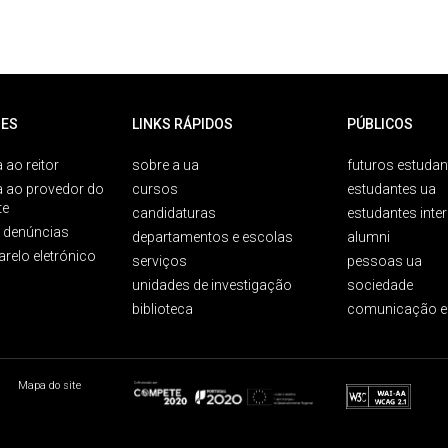
ES
LINKS RÁPIDOS
PÚBLICOS
 ao reitor
sobre a ua
futuros estudan
a ao provedor do
cursos
estudantes ua
te
candidaturas
estudantes inte
e denúncias
departamentos e escolas
alumni
arelo eletrónico
serviços
pessoas ua
unidades de investigação
sociedade
biblioteca
comunicação e
Mapa do site