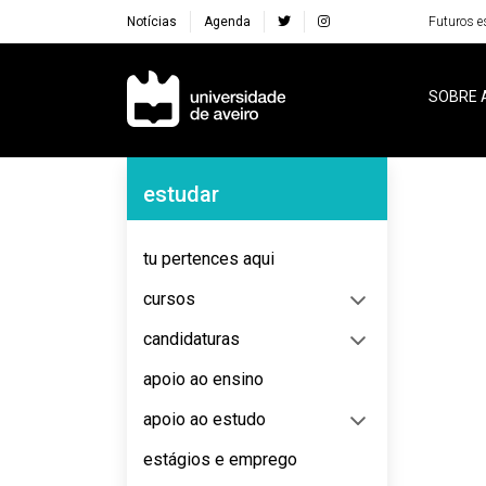
Notícias
Agenda
Futuros e
Navegação Principal
SOBRE 
Navegação Lateral
estudar
No content to display
tu pertences aqui
cursos
candidaturas
apoio ao ensino
apoio ao estudo
estágios e emprego