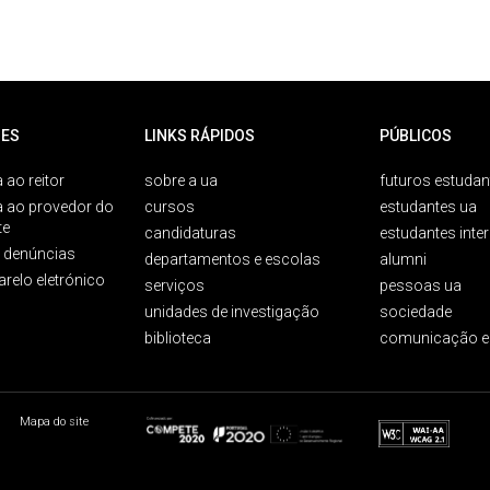
ES
LINKS RÁPIDOS
PÚBLICOS
 ao reitor
sobre a ua
futuros estudan
a ao provedor do
cursos
estudantes ua
te
candidaturas
estudantes inte
e denúncias
departamentos e escolas
alumni
arelo eletrónico
serviços
pessoas ua
unidades de investigação
sociedade
biblioteca
comunicação e
Mapa do site