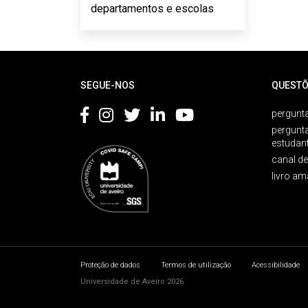
departamentos e escolas
Rodapé
SEGUE-NOS
QUESTÕ
pergunta
pergunt
estudan
canal d
livro am
Proteção de dados
Termos de utilização
Acessibilidade
Universidade de Aveiro 2026