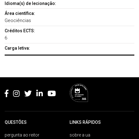
Idioma(s) de lecionação:
Área científica:
Geociências
Créditos ECTS:
6
Carga letiva:
Rodapé
QUESTÕES
LINKS RÁPIDOS
pergunta ao reitor
sobre a ua