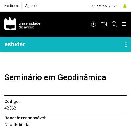
Notícias
Agenda
Quem sou?
Navegação Principal
EN
Navegação Lateral
estudar
Seminário em Geodinâmica
Código:
43363
Docente responsável:
Não definido