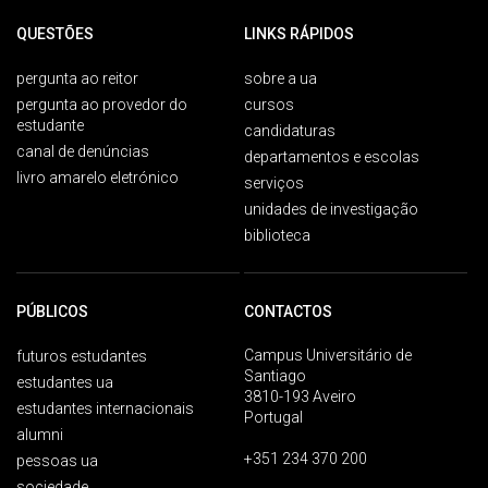
QUESTÕES
LINKS RÁPIDOS
pergunta ao reitor
sobre a ua
pergunta ao provedor do
cursos
estudante
candidaturas
canal de denúncias
departamentos e escolas
livro amarelo eletrónico
serviços
unidades de investigação
biblioteca
PÚBLICOS
CONTACTOS
Campus Universitário de
futuros estudantes
Santiago
estudantes ua
3810-193 Aveiro
estudantes internacionais
Portugal
alumni
+351 234 370 200
pessoas ua
sociedade