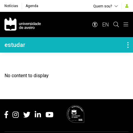
Notícias
Agenda
Quem sou?
Navegação Principal
EN
Navegação Lateral
estudar
No content to display
Rodapé