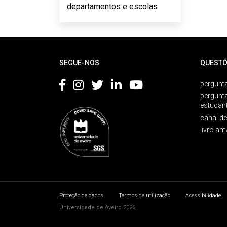
departamentos e escolas
Rodapé
SEGUE-NOS
QUESTÕ
pergunta
pergunt
estudan
canal d
livro am
Proteção de dados
Termos de utilização
Acessibilidade
Universidade de Aveiro 2026