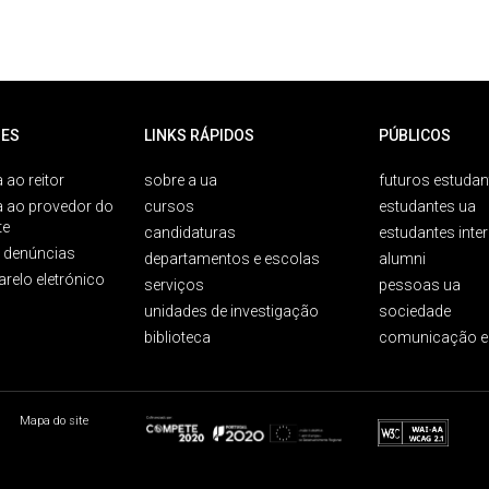
ES
LINKS RÁPIDOS
PÚBLICOS
 ao reitor
sobre a ua
futuros estudan
a ao provedor do
cursos
estudantes ua
te
candidaturas
estudantes inte
e denúncias
departamentos e escolas
alumni
arelo eletrónico
serviços
pessoas ua
unidades de investigação
sociedade
biblioteca
comunicação e
Mapa do site