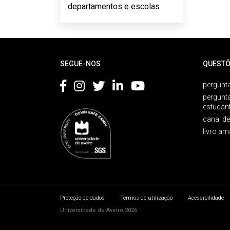
departamentos e escolas
Rodapé
SEGUE-NOS
QUESTÕ
pergunta
pergunt
estudan
canal d
livro am
Proteção de dados
Termos de utilização
Acessibilidade
Universidade de Aveiro 2026