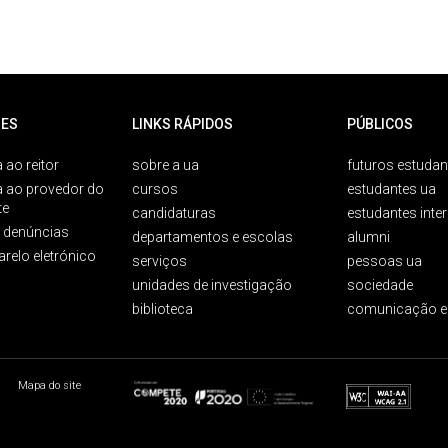
ES
LINKS RÁPIDOS
PÚBLICOS
 ao reitor
sobre a ua
futuros estudan
a ao provedor do
cursos
estudantes ua
te
candidaturas
estudantes inte
e denúncias
departamentos e escolas
alumni
arelo eletrónico
serviços
pessoas ua
unidades de investigação
sociedade
biblioteca
comunicação e
Mapa do site