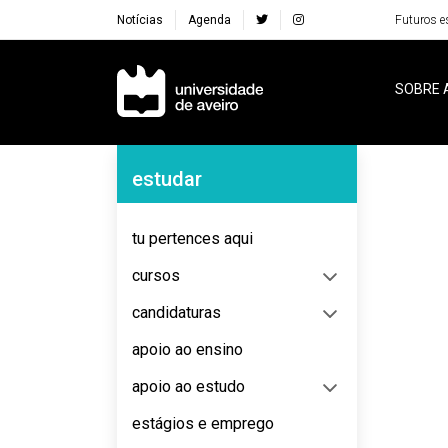
Notícias
Agenda
Futuros e
Navegação Principal
SOBRE 
Navegação Lateral
estudar
No content to display
tu pertences aqui
cursos
candidaturas
apoio ao ensino
apoio ao estudo
estágios e emprego