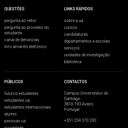
QUESTÕES
LINKS RÁPIDOS
pergunta ao reitor
sobre a ua
pergunta ao provedor do
cursos
estudante
candidaturas
canal de denúncias
departamentos e escolas
livro amarelo eletrónico
serviços
unidades de investigação
biblioteca
PÚBLICOS
CONTACTOS
Campus Universitário de
futuros estudantes
Santiago
estudantes ua
3810-193 Aveiro
estudantes internacionais
Portugal
alumni
+351 234 370 200
pessoas ua
sociedade