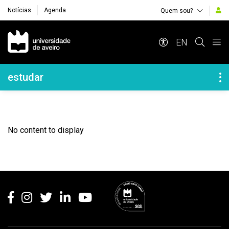
Notícias
Agenda
Quem sou?
Navegação Principal
EN
Navegação Lateral
estudar
No content to display
Rodapé