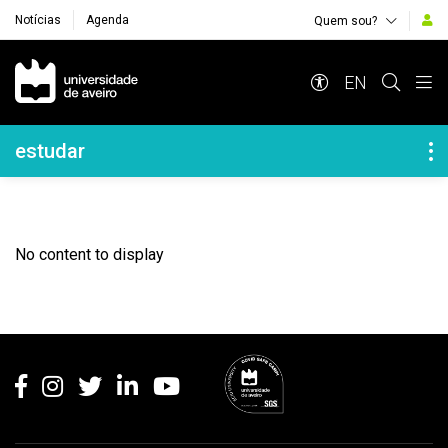
Notícias
Agenda
Quem sou?
Navegação Principal
EN
Navegação Lateral
estudar
No content to display
Rodapé