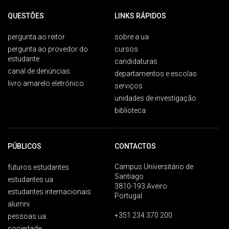
QUESTÕES
LINKS RÁPIDOS
pergunta ao reitor
sobre a ua
pergunta ao provedor do
cursos
estudante
candidaturas
canal de denúncias
departamentos e escolas
livro amarelo eletrónico
serviços
unidades de investigação
biblioteca
PÚBLICOS
CONTACTOS
Campus Universitário de
futuros estudantes
Santiago
estudantes ua
3810-193 Aveiro
estudantes internacionais
Portugal
alumni
+351 234 370 200
pessoas ua
sociedade