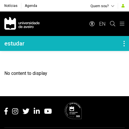
Notícias
Agenda
Quem sou?
Navegação Principal
EN
Navegação Lateral
estudar
No content to display
Rodapé