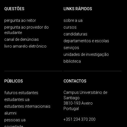
QUESTÕES
LINKS RÁPIDOS
pergunta ao reitor
sobre a ua
pergunta ao provedor do
cursos
estudante
candidaturas
canal de denúncias
departamentos e escolas
livro amarelo eletrónico
serviços
unidades de investigação
biblioteca
PÚBLICOS
CONTACTOS
Campus Universitário de
futuros estudantes
Santiago
estudantes ua
3810-193 Aveiro
estudantes internacionais
Portugal
alumni
+351 234 370 200
pessoas ua
sociedade