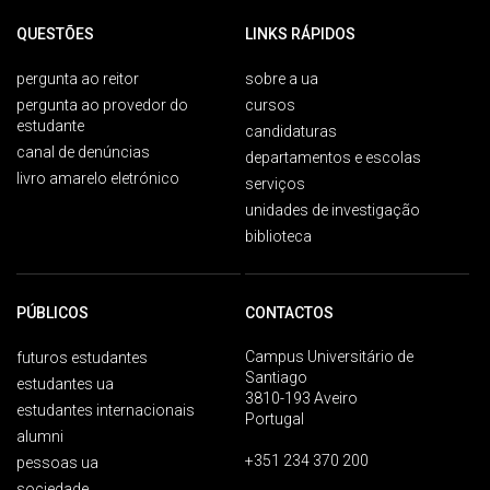
QUESTÕES
LINKS RÁPIDOS
pergunta ao reitor
sobre a ua
pergunta ao provedor do
cursos
estudante
candidaturas
canal de denúncias
departamentos e escolas
livro amarelo eletrónico
serviços
unidades de investigação
biblioteca
PÚBLICOS
CONTACTOS
Campus Universitário de
futuros estudantes
Santiago
estudantes ua
3810-193 Aveiro
estudantes internacionais
Portugal
alumni
+351 234 370 200
pessoas ua
sociedade