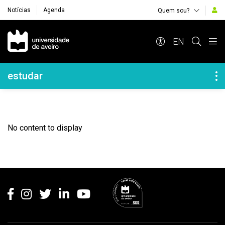
Notícias
Agenda
Quem sou?
Navegação Principal
EN
Navegação Lateral
estudar
No content to display
Rodapé