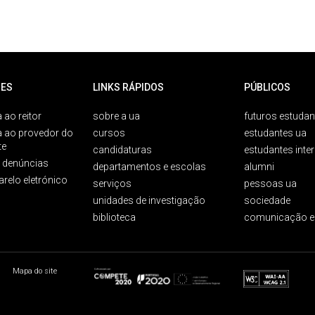
ES
LINKS RÁPIDOS
PÚBLICOS
 ao reitor
sobre a ua
futuros estudan
a ao provedor do
cursos
estudantes ua
te
candidaturas
estudantes inte
e denúncias
departamentos e escolas
alumni
arelo eletrónico
serviços
pessoas ua
unidades de investigação
sociedade
biblioteca
comunicação e
Mapa do site