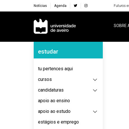
Notícias
Agenda
Futuros e
Navegação Principal
SOBRE 
Navegação Lateral
estudar
No content to display
tu pertences aqui
cursos
candidaturas
apoio ao ensino
apoio ao estudo
estágios e emprego