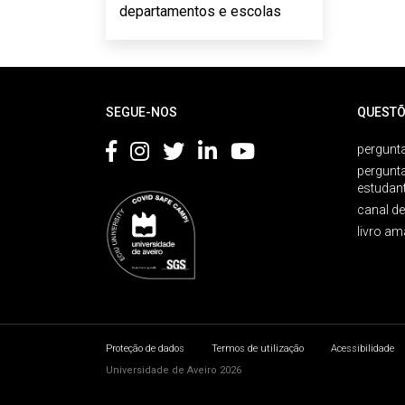
departamentos e escolas
Rodapé
SEGUE-NOS
QUESTÕ
pergunta
pergunt
estudan
canal d
livro am
Proteção de dados
Termos de utilização
Acessibilidade
Universidade de Aveiro 2026