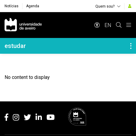
Notícias
Agenda
Quem sou?
Navegação Principal
EN
Navegação Lateral
estudar
No content to display
Rodapé