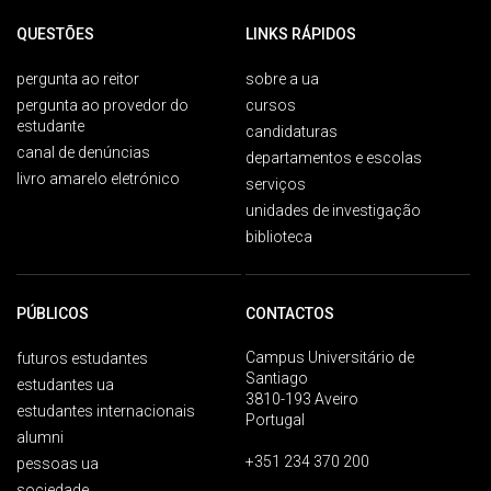
QUESTÕES
LINKS RÁPIDOS
pergunta ao reitor
sobre a ua
pergunta ao provedor do
cursos
estudante
candidaturas
canal de denúncias
departamentos e escolas
livro amarelo eletrónico
serviços
unidades de investigação
biblioteca
PÚBLICOS
CONTACTOS
Campus Universitário de
futuros estudantes
Santiago
estudantes ua
3810-193 Aveiro
estudantes internacionais
Portugal
alumni
+351 234 370 200
pessoas ua
sociedade