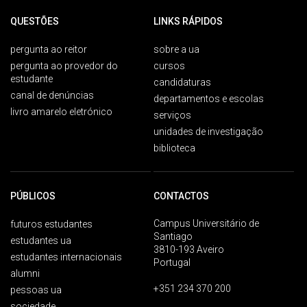
QUESTÕES
LINKS RÁPIDOS
pergunta ao reitor
sobre a ua
pergunta ao provedor do
cursos
estudante
candidaturas
canal de denúncias
departamentos e escolas
livro amarelo eletrónico
serviços
unidades de investigação
biblioteca
PÚBLICOS
CONTACTOS
Campus Universitário de
futuros estudantes
Santiago
estudantes ua
3810-193 Aveiro
estudantes internacionais
Portugal
alumni
+351 234 370 200
pessoas ua
sociedade