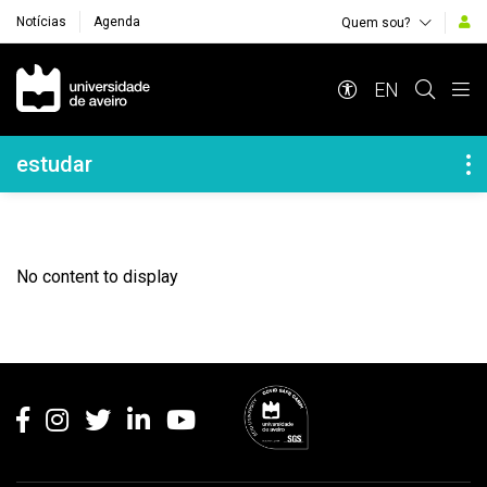
Notícias
Agenda
Quem sou?
Navegação Principal
EN
Navegação Lateral
estudar
No content to display
Rodapé