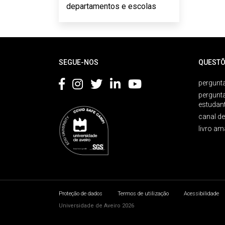
departamentos e escolas
Rodapé
SEGUE-NOS
QUESTÕ
pergunta
pergunt
estudan
canal d
livro am
Proteção de dados
Termos de utilização
Acessibilidade
Universidade de Aveiro 2026