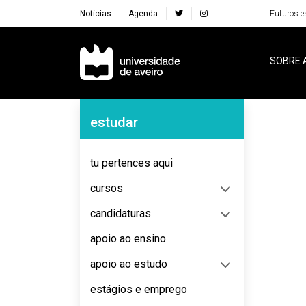
Notícias
Agenda
Futuros e
Navegação Principal
SOBRE 
Navegação Lateral
estudar
No content to display
tu pertences aqui
cursos
candidaturas
apoio ao ensino
apoio ao estudo
estágios e emprego