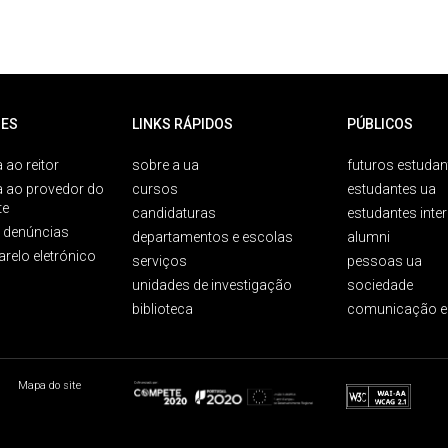
ES
LINKS RÁPIDOS
PÚBLICOS
 ao reitor
sobre a ua
futuros estudan
a ao provedor do
cursos
estudantes ua
te
candidaturas
estudantes inte
e denúncias
departamentos e escolas
alumni
arelo eletrónico
serviços
pessoas ua
unidades de investigação
sociedade
biblioteca
comunicação e
Mapa do site