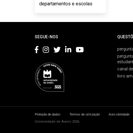
departamentos e escolas
Rodapé
SEGUE-NOS
QUESTÕ
pergunta
pergunt
estudan
canal d
livro am
Proteção de dados
Termos de utilização
Acessibilidade
Universidade de Aveiro 2026