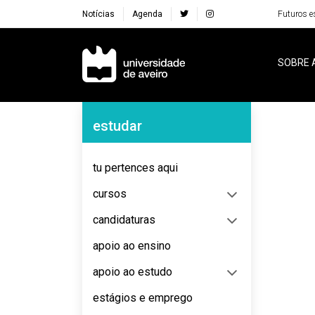
Notícias
Agenda
Futuros e
Navegação Principal
SOBRE 
Navegação Lateral
estudar
No content to display
tu pertences aqui
cursos
candidaturas
apoio ao ensino
apoio ao estudo
estágios e emprego