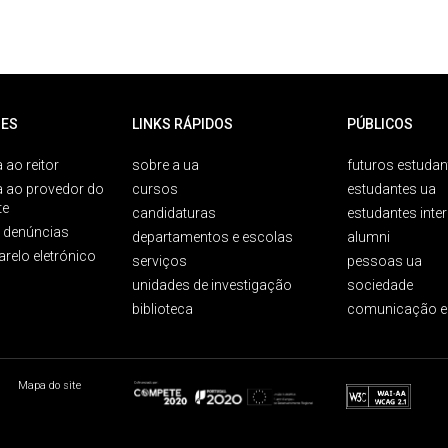
ES
LINKS RÁPIDOS
PÚBLICOS
 ao reitor
sobre a ua
futuros estudan
a ao provedor do
cursos
estudantes ua
te
candidaturas
estudantes inte
e denúncias
departamentos e escolas
alumni
arelo eletrónico
serviços
pessoas ua
unidades de investigação
sociedade
biblioteca
comunicação e
Mapa do site