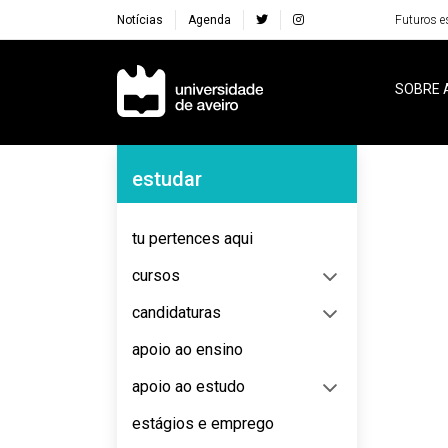
Notícias
Agenda
Futuros e
Navegação Principal
SOBRE 
Navegação Lateral
estudar
No content to display
tu pertences aqui
cursos
candidaturas
apoio ao ensino
apoio ao estudo
estágios e emprego