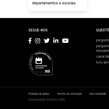
departamentos e escolas
Rodapé
SEGUE-NOS
QUESTÕ
pergunta
pergunt
estudan
canal d
livro am
Proteção de dados
Termos de utilização
Acessibilidade
Universidade de Aveiro 2026