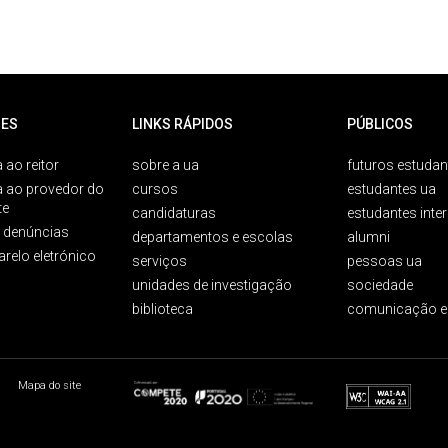
ES
LINKS RÁPIDOS
PÚBLICOS
 ao reitor
sobre a ua
futuros estudan
a ao provedor do
cursos
estudantes ua
te
candidaturas
estudantes inte
e denúncias
departamentos e escolas
alumni
arelo eletrónico
serviços
pessoas ua
unidades de investigação
sociedade
biblioteca
comunicação e
Mapa do site