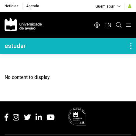
Notícias
Agenda
Quem sou?
Navegação Principal
EN
Navegação Lateral
estudar
No content to display
Rodapé