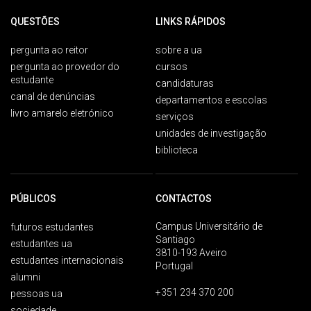
QUESTÕES
LINKS RÁPIDOS
pergunta ao reitor
sobre a ua
pergunta ao provedor do
cursos
estudante
candidaturas
canal de denúncias
departamentos e escolas
livro amarelo eletrónico
serviços
unidades de investigação
biblioteca
PÚBLICOS
CONTACTOS
Campus Universitário de
futuros estudantes
Santiago
estudantes ua
3810-193 Aveiro
estudantes internacionais
Portugal
alumni
+351 234 370 200
pessoas ua
sociedade