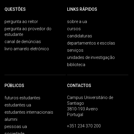
QUESTÕES
LINKS RÁPIDOS
pergunta ao reitor
sobre a ua
pergunta ao provedor do
cursos
estudante
candidaturas
canal de denúncias
departamentos e escolas
livro amarelo eletrónico
serviços
unidades de investigação
biblioteca
PÚBLICOS
CONTACTOS
Campus Universitário de
futuros estudantes
Santiago
estudantes ua
3810-193 Aveiro
estudantes internacionais
Portugal
alumni
+351 234 370 200
pessoas ua
sociedade