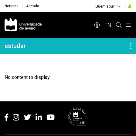
Notícias
Agenda
Quem sou?
Navegação Principal
EN
Navegação Lateral
estudar
No content to display
Rodapé