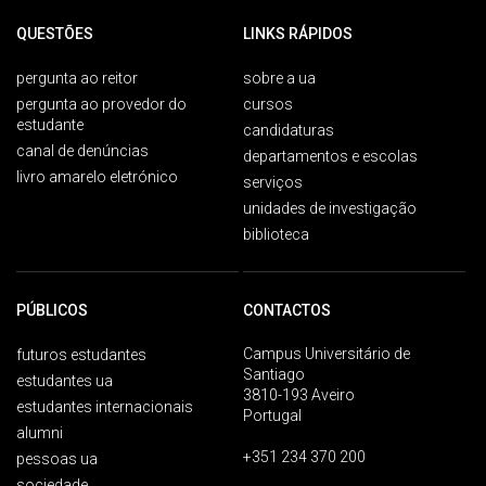
QUESTÕES
LINKS RÁPIDOS
pergunta ao reitor
sobre a ua
pergunta ao provedor do
cursos
estudante
candidaturas
canal de denúncias
departamentos e escolas
livro amarelo eletrónico
serviços
unidades de investigação
biblioteca
PÚBLICOS
CONTACTOS
Campus Universitário de
futuros estudantes
Santiago
estudantes ua
3810-193 Aveiro
estudantes internacionais
Portugal
alumni
+351 234 370 200
pessoas ua
sociedade