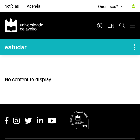
Notícias
Agenda
Quem sou?
Navegação Principal
EN
Navegação Lateral
estudar
No content to display
Rodapé