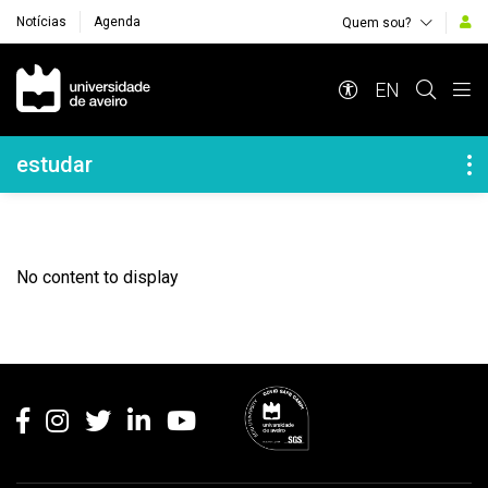
Notícias
Agenda
Quem sou?
Navegação Principal
EN
Navegação Lateral
estudar
No content to display
Rodapé