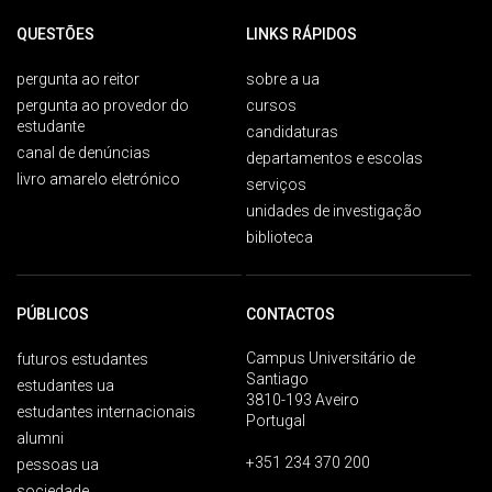
QUESTÕES
LINKS RÁPIDOS
pergunta ao reitor
sobre a ua
pergunta ao provedor do
cursos
estudante
candidaturas
canal de denúncias
departamentos e escolas
livro amarelo eletrónico
serviços
unidades de investigação
biblioteca
PÚBLICOS
CONTACTOS
Campus Universitário de
futuros estudantes
Santiago
estudantes ua
3810-193 Aveiro
estudantes internacionais
Portugal
alumni
+351 234 370 200
pessoas ua
sociedade