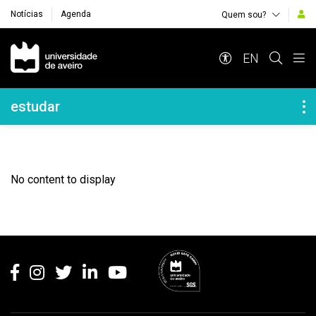
Notícias
Agenda
Quem sou?
Navegação Principal
EN
Navegação Lateral
estudar
No content to display
Rodapé