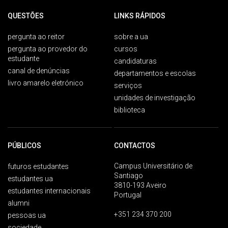
QUESTÕES
LINKS RÁPIDOS
pergunta ao reitor
sobre a ua
pergunta ao provedor do
cursos
estudante
candidaturas
canal de denúncias
departamentos e escolas
livro amarelo eletrónico
serviços
unidades de investigação
biblioteca
PÚBLICOS
CONTACTOS
Campus Universitário de
futuros estudantes
Santiago
estudantes ua
3810-193 Aveiro
estudantes internacionais
Portugal
alumni
+351 234 370 200
pessoas ua
sociedade