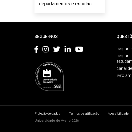
departamentos e escolas
Rodapé
SEGUE-NOS
QUESTÕ
pergunta
pergunt
estudan
canal d
livro am
Proteção de dados
Termos de utilização
Acessibilidade
Universidade de Aveiro 2026