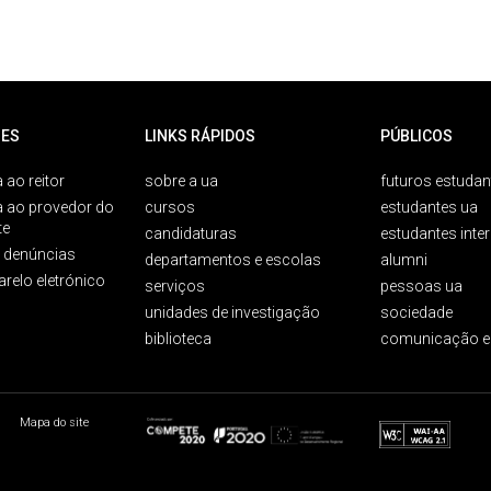
ES
LINKS RÁPIDOS
PÚBLICOS
 ao reitor
sobre a ua
futuros estudan
a ao provedor do
cursos
estudantes ua
te
candidaturas
estudantes inte
e denúncias
departamentos e escolas
alumni
arelo eletrónico
serviços
pessoas ua
unidades de investigação
sociedade
biblioteca
comunicação e
Mapa do site