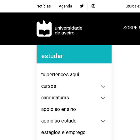
Notícias
Agenda
Futuros e
Navegação Principal
SOBRE 
Navegação Lateral
estudar
No content to display
tu pertences aqui
cursos
candidaturas
apoio ao ensino
apoio ao estudo
estágios e emprego