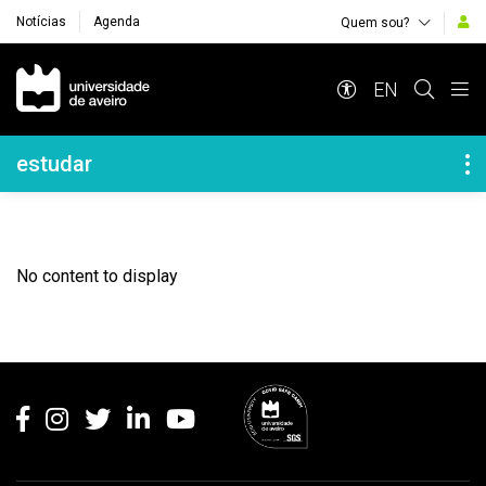
Notícias
Agenda
Quem sou?
Navegação Principal
EN
Navegação Lateral
estudar
No content to display
Rodapé