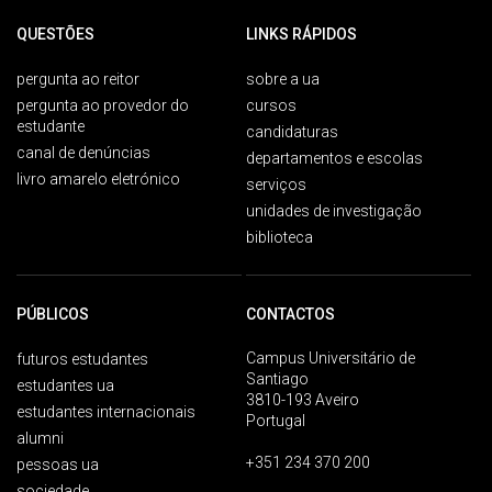
QUESTÕES
LINKS RÁPIDOS
pergunta ao reitor
sobre a ua
pergunta ao provedor do
cursos
estudante
candidaturas
canal de denúncias
departamentos e escolas
livro amarelo eletrónico
serviços
unidades de investigação
biblioteca
PÚBLICOS
CONTACTOS
Campus Universitário de
futuros estudantes
Santiago
estudantes ua
3810-193 Aveiro
estudantes internacionais
Portugal
alumni
+351 234 370 200
pessoas ua
sociedade