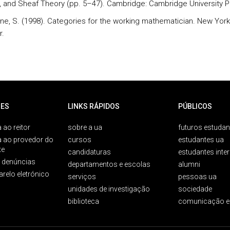
, and Sheaf Theory (pp. 5–47). Cambridge: Cambridge University P
ne, S. (1998). Categories for the working mathematician. New York
r.
ES
LINKS RÁPIDOS
PÚBLICOS
 ao reitor
sobre a ua
futuros estudan
a ao provedor do
cursos
estudantes ua
te
candidaturas
estudantes inte
e denúncias
departamentos e escolas
alumni
arelo eletrónico
serviços
pessoas ua
unidades de investigação
sociedade
biblioteca
comunicação e