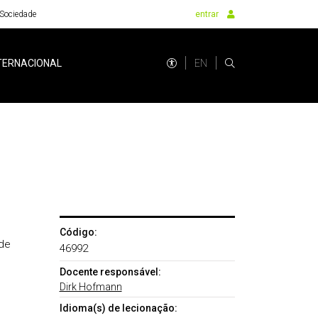
Sociedade
entrar
EN
TERNACIONAL
Código:
de
46992
Docente responsável:
Dirk Hofmann
Idioma(s) de lecionação: