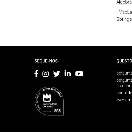
Algebra
- MacLa
Springe
Rodapé
SEGUE-NOS
QUESTÕ
pergunta
pergunt
estudan
canal d
livro am