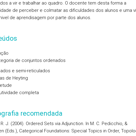
dos a vir e trabalhar ao quadro. O docente tem desta forma a
lidade de perceber e colmatar as dificuldades dos alunos e uma v
 nivel de aprendisagem por parte dos alunos.
eúdos
dução
ategoria de conjuntos ordenados
ulados e semi-reticulados
ras de Heyting
letude
ibutividade completa
iografia recomendada
R. J. (2004). Ordered Sets via Adjunction. In M. C. Pedicchio, &
en (Eds.), Categorical Foundations: Special Topics in Order, Topolo