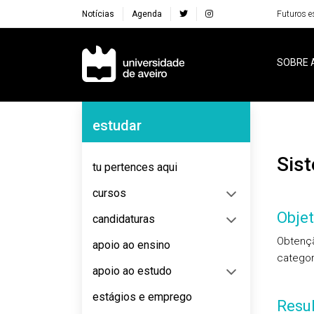
Notícias
Agenda
Futuros e
Navegação Principal
SOBRE 
Navegação Lateral
estudar
Si
tu pertences aqui
cursos
Objet
candidaturas
Obtençã
apoio ao ensino
categor
apoio ao estudo
estágios e emprego
Resu