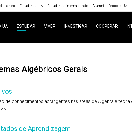
studantes
Estudantes UA
Estudantes internacionais
Alumni
Pessoas UA
A UA
ESTUDAR
VIVER
INVESTIGAR
COOPERAR
IN
stemas Algébricos Gerais
ivos
o de conhecimentos abrangentes nas áreas de Algebra e teoria 
ias.
ltados de Aprendizagem