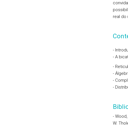
convida
possibi
real do
Cont
- Intro
- A bic
- Retic
- Álgeb
- Comp
- Distr
Bibl
- Wood, 
W. Thol