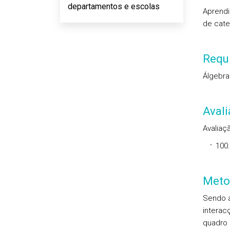
departamentos e escolas
Aprendi
de cate
Requi
Álgebra
Aval
Avaliaçã
100
Meto
Sendo a
interac
quadro 