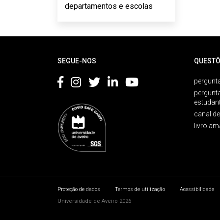
departamentos e escolas
Rodapé
SEGUE-NOS
QUESTÕ
pergunta
pergunt
estudan
canal d
livro am
Proteção de dados
Termos de utilização
Acessibilidade
Universidade de Aveiro 2026