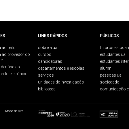
ES
LINKS RÁPIDOS
PÚBLICOS
 ao reitor
sobre a ua
futuros estudan
a ao provedor do
cursos
estudantes ua
te
candidaturas
estudantes inte
e denúncias
departamentos e escolas
alumni
arelo eletrónico
serviços
pessoas ua
unidades de investigação
sociedade
biblioteca
comunicação e
Mapa do site