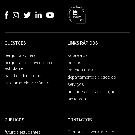
Rodapé
QUESTÕES
LINKS RÁPIDOS
pergunta ao reitor
sobre a ua
pergunta ao provedor do
cursos
estudante
candidaturas
canal de denúncias
departamentos e escolas
livro amarelo eletrónico
serviços
unidades de investigação
biblioteca
PÚBLICOS
CONTACTOS
Campus Universitário de
futuros estudantes