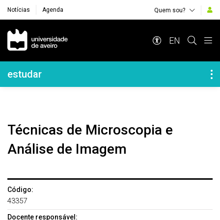
Notícias
Agenda
Quem sou?
Navegação Principal
EN
Navegação Lateral
estudar
Técnicas de Microscopia e
Análise de Imagem
Código:
43357
Docente responsável: