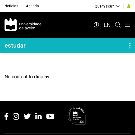
Notícias
Agenda
Quem sou?
Navegação Principal
EN
Navegação Lateral
estudar
No content to display
Rodapé