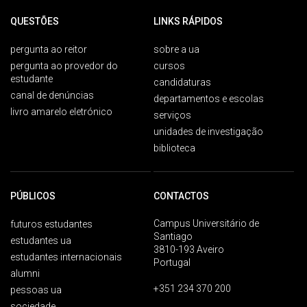
QUESTÕES
LINKS RÁPIDOS
pergunta ao reitor
sobre a ua
pergunta ao provedor do
cursos
estudante
candidaturas
canal de denúncias
departamentos e escolas
livro amarelo eletrónico
serviços
unidades de investigação
biblioteca
PÚBLICOS
CONTACTOS
Campus Universitário de
futuros estudantes
Santiago
estudantes ua
3810-193 Aveiro
estudantes internacionais
Portugal
alumni
+351 234 370 200
pessoas ua
sociedade