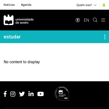
Notícias
Agenda
Quem sou?
Navegação Principal
EN
Navegação Lateral
estudar
No content to display
Rodapé