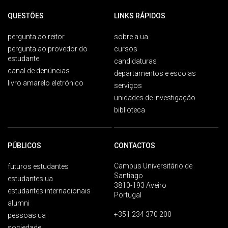
QUESTÕES
LINKS RÁPIDOS
pergunta ao reitor
sobre a ua
pergunta ao provedor do
cursos
estudante
candidaturas
canal de denúncias
departamentos e escolas
livro amarelo eletrónico
serviços
unidades de investigação
biblioteca
PÚBLICOS
CONTACTOS
Campus Universitário de
futuros estudantes
Santiago
estudantes ua
3810-193 Aveiro
estudantes internacionais
Portugal
alumni
+351 234 370 200
pessoas ua
sociedade