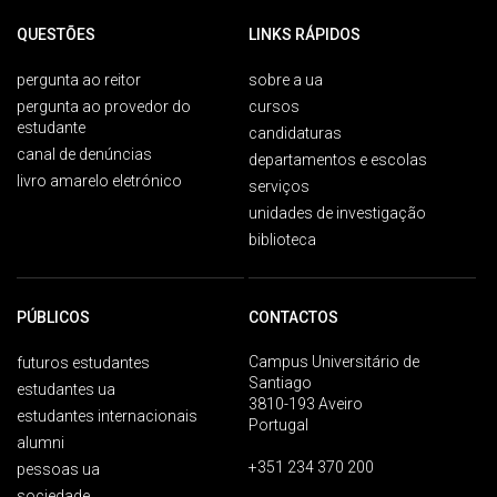
QUESTÕES
LINKS RÁPIDOS
pergunta ao reitor
sobre a ua
pergunta ao provedor do
cursos
estudante
candidaturas
canal de denúncias
departamentos e escolas
livro amarelo eletrónico
serviços
unidades de investigação
biblioteca
PÚBLICOS
CONTACTOS
Campus Universitário de
futuros estudantes
Santiago
estudantes ua
3810-193 Aveiro
estudantes internacionais
Portugal
alumni
+351 234 370 200
pessoas ua
sociedade