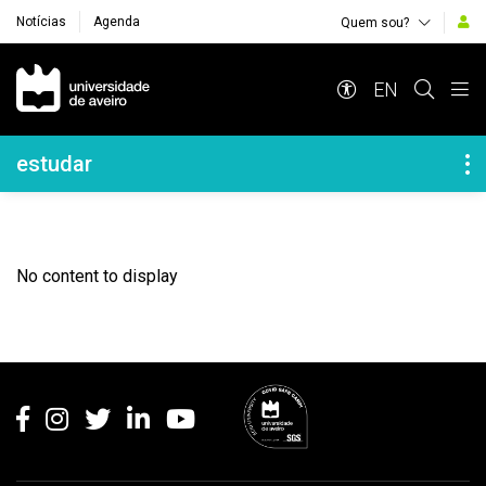
Notícias
Agenda
Quem sou?
Navegação Principal
EN
Navegação Lateral
estudar
No content to display
Rodapé