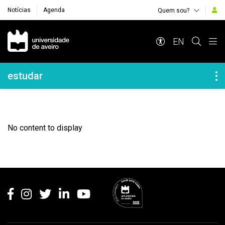
Notícias
Agenda
Quem sou?
Navegação Principal
EN
Navegação Lateral
estudar
No content to display
Rodapé