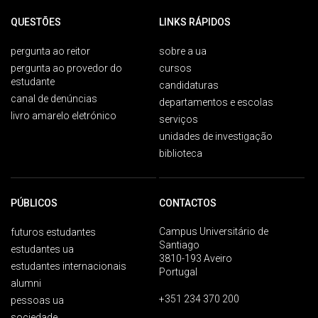
QUESTÕES
LINKS RÁPIDOS
pergunta ao reitor
sobre a ua
pergunta ao provedor do
cursos
estudante
candidaturas
canal de denúncias
departamentos e escolas
livro amarelo eletrónico
serviços
unidades de investigação
biblioteca
PÚBLICOS
CONTACTOS
Campus Universitário de
futuros estudantes
Santiago
estudantes ua
3810-193 Aveiro
estudantes internacionais
Portugal
alumni
+351 234 370 200
pessoas ua
sociedade