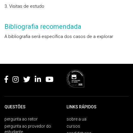
3. Visitas de estudo
Bibliografia recomendada
A bibliografia será específica dos casos de a explorar
Rodapé
QUESTÕES
LINKS RÁPIDOS
pergunta ao reitor
sobre a ua
pergunta ao provedor do
cursos
estudante