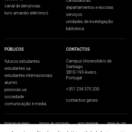
candidaturas
canal de denúncias
departamentos e escolas
livro amarelo eletrónico
serviços
unidades de investigação
biblioteca
PÚBLICOS
CONTACTOS
Campus Universitário de
futuros estudantes
Santiago
estudantes ua
3810-193 Aveiro
estudantes internacionais
Portugal
alumni
+351 234 370 200
pessoas ua
sociedade
contactos gerais
comunicação e media
Proteção de dados
Termos de utilização
Acessibilidade
Mapa do site
Universidade de Aveiro 2026