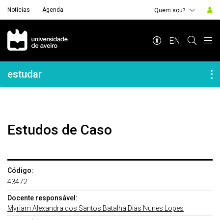
Notícias
Agenda
Quem sou?
Navegação Principal
EN
Navegação Lateral
estudar
Estudos de Caso
Código:
43472
Docente responsável:
Myriam Alexandra dos Santos Batalha Dias Nunes Lopes