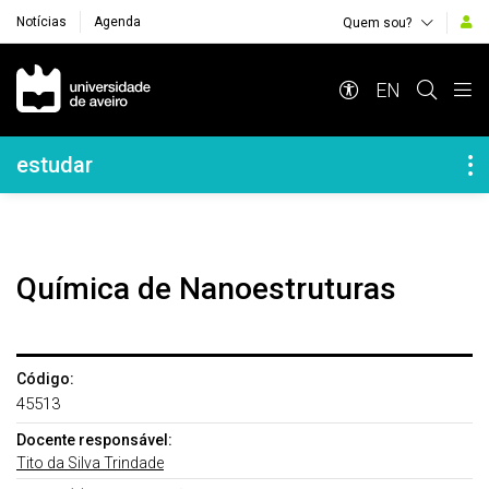
Notícias
Agenda
Quem sou?
Navegação Principal
EN
Navegação Lateral
estudar
Química de Nanoestruturas
Código:
45513
Docente responsável:
Tito da Silva Trindade