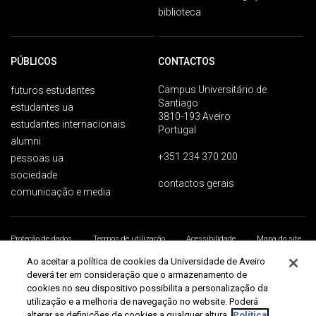
biblioteca
PÚBLICOS
CONTACTOS
Campus Universitário de
futuros estudantes
Santiago
estudantes ua
3810-193 Aveiro
estudantes internacionais
Portugal
alumni
+351 234 370 200
pessoas ua
sociedade
contactos gerais
comunicação e media
Proteção de dados
Termos de utilização
Acessibilidade
Mapa do site
Universidade de Aveiro 2026
Ao aceitar a política de cookies da Universidade de Aveiro
deverá ter em consideração que o armazenamento de
cookies no seu dispositivo possibilita a personalização da
utilização e a melhoria de navegação no website. Poderá
alterar as definições de cookies a qualquer altura.
Política