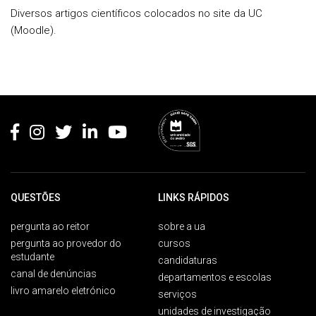
Diversos artigos científicos colocados no site da UC
(Moodle).
Rodapé
QUESTÕES
LINKS RÁPIDOS
pergunta ao reitor
sobre a ua
pergunta ao provedor do
cursos
estudante
candidaturas
canal de denúncias
departamentos e escolas
livro amarelo eletrónico
serviços
unidades de investigação