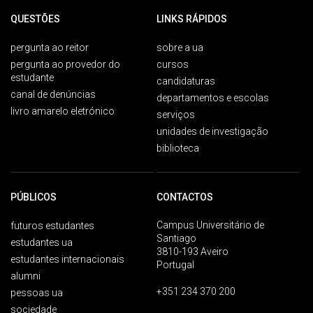
QUESTÕES
LINKS RÁPIDOS
pergunta ao reitor
sobre a ua
pergunta ao provedor do
cursos
estudante
candidaturas
canal de denúncias
departamentos e escolas
livro amarelo eletrónico
serviços
unidades de investigação
biblioteca
PÚBLICOS
CONTACTOS
Campus Universitário de
futuros estudantes
Santiago
estudantes ua
3810-193 Aveiro
estudantes internacionais
Portugal
alumni
+351 234 370 200
pessoas ua
sociedade