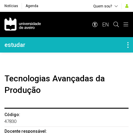
Notícias
Agenda
Quem sou?
Navegação Principal
EN
Navegação Lateral
estudar
Tecnologias Avançadas da
Produção
Código:
47830
Docente responsável: