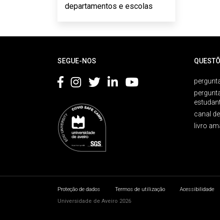
departamentos e escolas
Rodapé
SEGUE-NOS
QUESTÕ
pergunta
pergunt
estudan
canal d
livro am
Proteção de dados
Termos de utilização
Acessibilidade
Universidade de Aveiro 2026