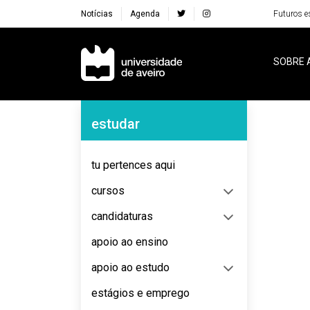
Notícias
Agenda
Futuros e
Navegação Principal
SOBRE 
Navegação Lateral
estudar
No content to display
tu pertences aqui
cursos
candidaturas
apoio ao ensino
apoio ao estudo
estágios e emprego