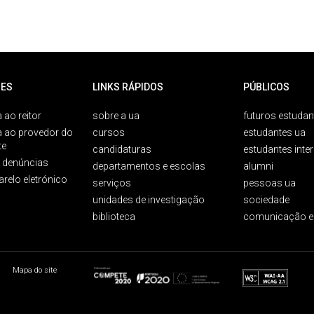
ES
LINKS RÁPIDOS
PÚBLICOS
 ao reitor
sobre a ua
futuros estudan
a ao provedor do
cursos
estudantes ua
te
candidaturas
estudantes inte
e denúncias
departamentos e escolas
alumni
arelo eletrónico
serviços
pessoas ua
unidades de investigação
sociedade
biblioteca
comunicação e
Mapa do site