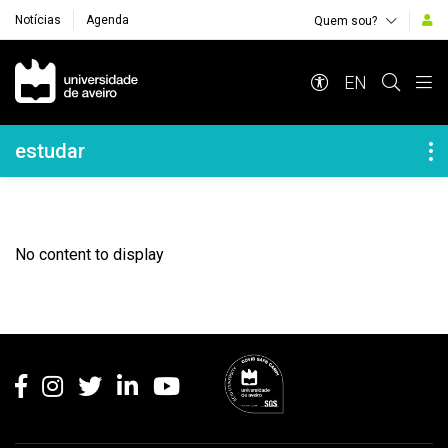
Notícias
Agenda
Quem sou?
Navegação Principal
EN
Navegação Lateral
estudar
No content to display
Rodapé