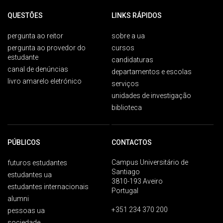
QUESTÕES
LINKS RÁPIDOS
pergunta ao reitor
sobre a ua
pergunta ao provedor do
cursos
estudante
candidaturas
canal de denúncias
departamentos e escolas
livro amarelo eletrónico
serviços
unidades de investigação
biblioteca
PÚBLICOS
CONTACTOS
Campus Universitário de
futuros estudantes
Santiago
estudantes ua
3810-193 Aveiro
estudantes internacionais
Portugal
alumni
+351 234 370 200
pessoas ua
sociedade