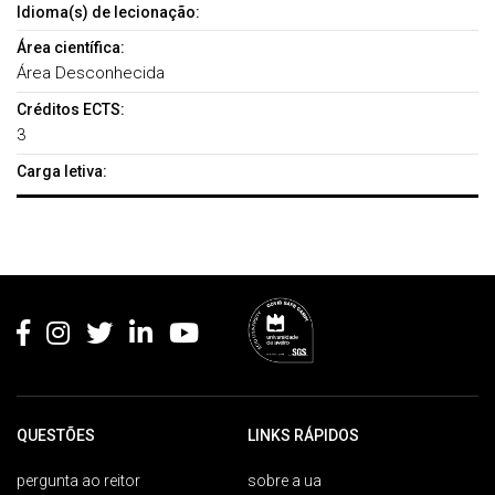
Idioma(s) de lecionação:
Área científica:
Área Desconhecida
Créditos ECTS:
3
Carga letiva:
Rodapé
QUESTÕES
LINKS RÁPIDOS
pergunta ao reitor
sobre a ua