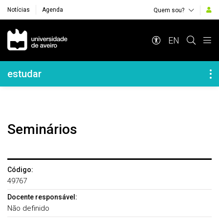
Notícias
Agenda
Quem sou?
Navegação Principal
EN
Navegação Lateral
estudar
Seminários
Código:
49767
Docente responsável:
Não definido