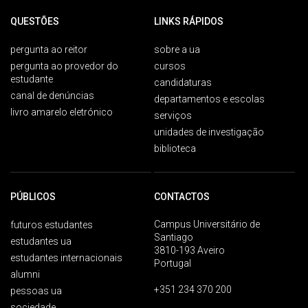
QUESTÕES
LINKS RÁPIDOS
pergunta ao reitor
sobre a ua
pergunta ao provedor do
cursos
estudante
candidaturas
canal de denúncias
departamentos e escolas
livro amarelo eletrónico
serviços
unidades de investigação
biblioteca
PÚBLICOS
CONTACTOS
Campus Universitário de
futuros estudantes
Santiago
estudantes ua
3810-193 Aveiro
estudantes internacionais
Portugal
alumni
+351 234 370 200
pessoas ua
sociedade