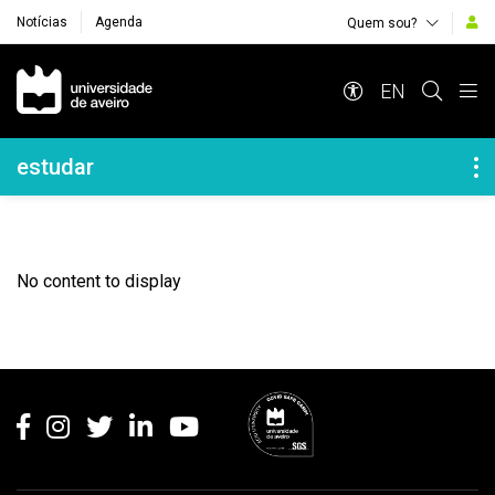
Notícias
Agenda
Quem sou?
Navegação Principal
EN
Navegação Lateral
estudar
No content to display
Rodapé